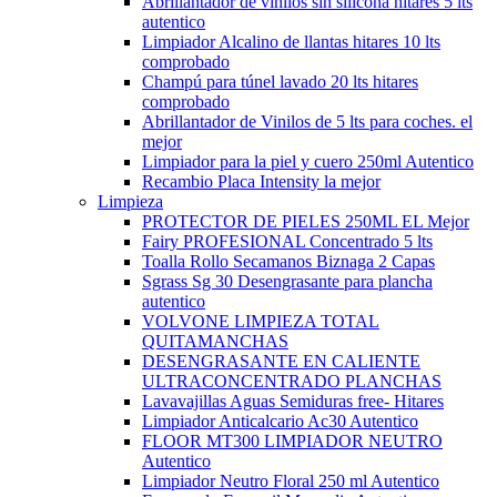
Abrillantador de vinilos sin silicona hitares 5 lts
autentico
Limpiador Alcalino de llantas hitares 10 lts
comprobado
Champú para túnel lavado 20 lts hitares
comprobado
Abrillantador de Vinilos de 5 lts para coches. el
mejor
Limpiador para la piel y cuero 250ml Autentico
Recambio Placa Intensity la mejor
Limpieza
PROTECTOR DE PIELES 250ML EL Mejor
Fairy PROFESIONAL Concentrado 5 lts
Toalla Rollo Secamanos Biznaga 2 Capas
Sgrass Sg 30 Desengrasante para plancha
autentico
VOLVONE LIMPIEZA TOTAL
QUITAMANCHAS
DESENGRASANTE EN CALIENTE
ULTRACONCENTRADO PLANCHAS
Lavavajillas Aguas Semiduras free- Hitares
Limpiador Anticalcario Ac30 Autentico
FLOOR MT300 LIMPIADOR NEUTRO
Autentico
Limpiador Neutro Floral 250 ml Autentico