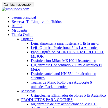
Cambiar navegación
Ir
pagina principal
al
Reservas Tu Limpieza de Toldos
contenido
BLOG
Mi cuenta
Tienda Online
Higiene
Lejía alimentaria para hostelería 1 lts la mejor
Lejía Química Profesional 5 lts La Autentica
Papel Higiénico 2/C INDUSTRIAL 18 UD. EL
MEJOR
Desinfección Mikro MK100 1 lts autentico
Higienizante Concentrado 250 ml Autentico El
Mejor
Desinfectante hand HN 55 hidroalcoholico
autentico
Toallas de Mano Rollo para Autocorte 6
unidades Pack autentico
Mascotas
Urinecleaner Eliminador de olores 5 lts Autentico
PRODUCTOS PARA COCHES
higienizante de aire acondicionado VMD16