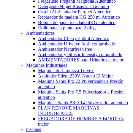
Fregasuelo Freganil Magnolia Autentinco
Detergente Nilgel Rosas 5lts Genuino
Caselli Abrillantador Parquet Autentico
Reparador de madera HG 250 ml Autentico
Bobina de papel reciclado 4KG autentico
Rollo bayeta punto azul 2.8Kg
Ambientadores
Ambientador Cherry 250ml Autentico
Ambientador Uriwave fresh comprobado
Ambientador Naturfresh free
Ambientador y difusor Intensity comprobado
AMBIENTADORES para Urinarios el mejor
Maquinas Industriales
Maquina de Limpieza Truvox
Aspirador Silent 230V. Nuevo El Mejor
Maquina Sanix Pro 22 Pulverizador a Presión
autentico
Maquina Sanix Pro 7.5 Pulverizador a Presión
autentico
Maquinas Sanix PRO 14 Pulverizador autentico
PLAN RENOVE MAQUINAS
INDUSTRIALES
FREGADORA DE HOMBRE A BORDO la
mejor
piscinas