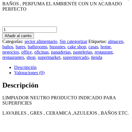
BAÑOS , PERFUMA EL AMBIENTE CON UN ACABADO
PERFECTO
Limpiador
Neutro
Añadir al carrito
de
Categorías:
sector alimentario
,
Sin categorizar
Etiquetas:
almacen
,
Magnolia
baños
,
bares
,
bathrooms
,
bussnies
,
cake shop
,
casas
,
home
,
5
negocios
,
office
,
oficinas
,
panaderias
,
pastelerias
,
restaurant
,
ls
restaurantes
,
shop
,
supermarket
,
supermercado
,
tienda
autentico
cantidad
Descripción
Valoraciones (0)
Descripción
LIMPIADOR NEUTRO PRODUCTO INDICADO PARA
SUPERFICIES
LAVABLES , GRES , CERAMICA ,AZULEJOS , BAÑOS ETC.