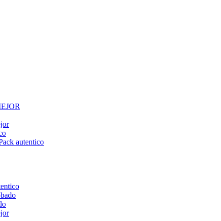
 MEJOR
jor
co
Pack autentico
tentico
obado
do
jor