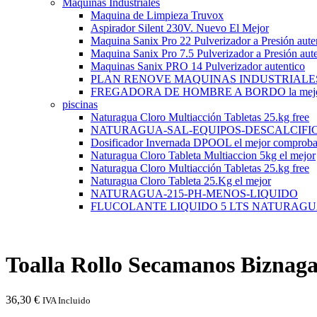
Maquinas Industriales
Maquina de Limpieza Truvox
Aspirador Silent 230V. Nuevo El Mejor
Maquina Sanix Pro 22 Pulverizador a Presión aute
Maquina Sanix Pro 7.5 Pulverizador a Presión aut
Maquinas Sanix PRO 14 Pulverizador autentico
PLAN RENOVE MAQUINAS INDUSTRIALE
FREGADORA DE HOMBRE A BORDO la mej
piscinas
Naturagua Cloro Multiacción Tabletas 25.kg free
NATURAGUA-SAL-EQUIPOS-DESCALCIFI
Dosificador Invernada DPOOL el mejor comprob
Naturagua Cloro Tableta Multiaccion 5kg el mejor
Naturagua Cloro Multiacción Tabletas 25.kg free
Naturagua Cloro Tableta 25.Kg el mejor
NATURAGUA-215-PH-MENOS-LIQUIDO
FLUCOLANTE LIQUIDO 5 LTS NATURAG
Toalla Rollo Secamanos Biznag
36,30
€
IVA Incluido