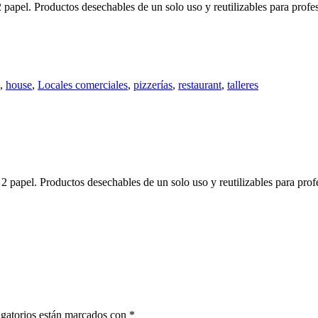
pel. Productos desechables de un solo uso y reutilizables para profesi
,
house
,
Locales comerciales
,
pizzerías
,
restaurant
,
talleres
pel. Productos desechables de un solo uso y reutilizables para profes
gatorios están marcados con
*