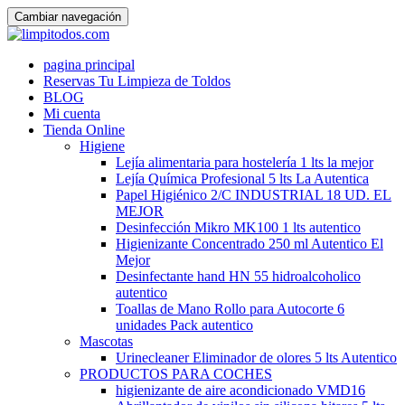
Cambiar navegación
Ir
pagina principal
al
Reservas Tu Limpieza de Toldos
contenido
BLOG
Mi cuenta
Tienda Online
Higiene
Lejía alimentaria para hostelería 1 lts la mejor
Lejía Química Profesional 5 lts La Autentica
Papel Higiénico 2/C INDUSTRIAL 18 UD. EL
MEJOR
Desinfección Mikro MK100 1 lts autentico
Higienizante Concentrado 250 ml Autentico El
Mejor
Desinfectante hand HN 55 hidroalcoholico
autentico
Toallas de Mano Rollo para Autocorte 6
unidades Pack autentico
Mascotas
Urinecleaner Eliminador de olores 5 lts Autentico
PRODUCTOS PARA COCHES
higienizante de aire acondicionado VMD16