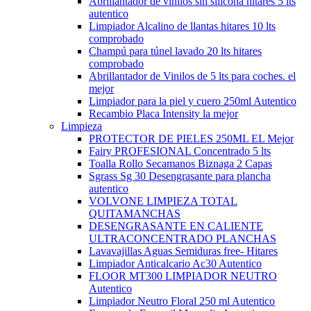
Abrillantador de vinilos sin silicona hitares 5 lts
autentico
Limpiador Alcalino de llantas hitares 10 lts
comprobado
Champú para túnel lavado 20 lts hitares
comprobado
Abrillantador de Vinilos de 5 lts para coches. el
mejor
Limpiador para la piel y cuero 250ml Autentico
Recambio Placa Intensity la mejor
Limpieza
PROTECTOR DE PIELES 250ML EL Mejor
Fairy PROFESIONAL Concentrado 5 lts
Toalla Rollo Secamanos Biznaga 2 Capas
Sgrass Sg 30 Desengrasante para plancha
autentico
VOLVONE LIMPIEZA TOTAL
QUITAMANCHAS
DESENGRASANTE EN CALIENTE
ULTRACONCENTRADO PLANCHAS
Lavavajillas Aguas Semiduras free- Hitares
Limpiador Anticalcario Ac30 Autentico
FLOOR MT300 LIMPIADOR NEUTRO
Autentico
Limpiador Neutro Floral 250 ml Autentico