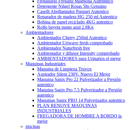
Fregasuelo Freganil Magnolia Autentinco
Detergente Nilgel Rosas 5lts Genuino
Caselli Abrillantador Parquet Autentico
Reparador de madera HG 250 ml Autentico
Bobina de papel reciclado 4KG autentico
Rollo bayeta punto azul 2.8Kg
Ambientadores
Ambientador Cherry 250ml Autentico
Ambientador Uriwave fresh comprobado
Ambientador Naturfresh free
Ambientador y difusor Intensity comprobado
AMBIENTADORES para Urinarios el mejor
Maquinas Industriales
Maquina de Limpieza Truvox
Aspirador Silent 230V. Nuevo El Mejor
Maquina Sanix Pro 22 Pulverizador a Presión
autentico
Maquina Sanix Pro 7.5 Pulverizador a Presión
autentico
Maquinas Sanix PRO 14 Pulverizador autentico
PLAN RENOVE MAQUINAS
INDUSTRIALES
FREGADORA DE HOMBRE A BORDO la
mejor
piscinas