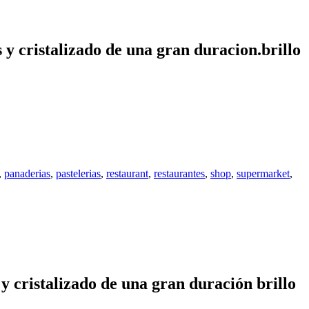
y cristalizado de una gran duracion.brillo
,
panaderias
,
pastelerias
,
restaurant
,
restaurantes
,
shop
,
supermarket
,
y cristalizado de una gran duración brillo