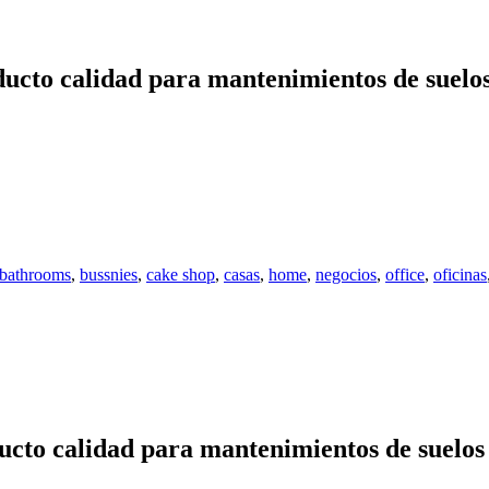
ucto calidad para mantenimientos de suelos 
bathrooms
,
bussnies
,
cake shop
,
casas
,
home
,
negocios
,
office
,
oficinas
cto calidad para mantenimientos de suelos 