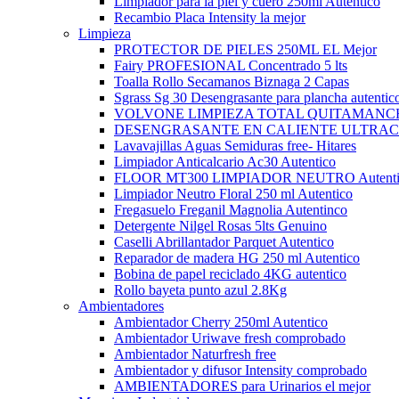
Limpiador para la piel y cuero 250ml Autentico
Recambio Placa Intensity la mejor
Limpieza
PROTECTOR DE PIELES 250ML EL Mejor
Fairy PROFESIONAL Concentrado 5 lts
Toalla Rollo Secamanos Biznaga 2 Capas
Sgrass Sg 30 Desengrasante para plancha autentic
VOLVONE LIMPIEZA TOTAL QUITAMANC
DESENGRASANTE EN CALIENTE ULTRA
Lavavajillas Aguas Semiduras free- Hitares
Limpiador Anticalcario Ac30 Autentico
FLOOR MT300 LIMPIADOR NEUTRO Autenti
Limpiador Neutro Floral 250 ml Autentico
Fregasuelo Freganil Magnolia Autentinco
Detergente Nilgel Rosas 5lts Genuino
Caselli Abrillantador Parquet Autentico
Reparador de madera HG 250 ml Autentico
Bobina de papel reciclado 4KG autentico
Rollo bayeta punto azul 2.8Kg
Ambientadores
Ambientador Cherry 250ml Autentico
Ambientador Uriwave fresh comprobado
Ambientador Naturfresh free
Ambientador y difusor Intensity comprobado
AMBIENTADORES para Urinarios el mejor