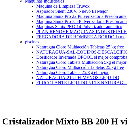
Maquinas Industriales
Maquina de Limpieza Truvox
Aspirador Silent 230V. Nuevo El Mejor
Maquina Sanix Pro 22 Pulverizador a Presión aute
Maquina Sanix Pro 7.5 Pulverizador a Presión aut
Maquinas Sanix PRO 14 Pulverizador autentico
PLAN RENOVE MAQUINAS INDUSTRIALE
FREGADORA DE HOMBRE A BORDO la mej
piscinas
Naturagua Cloro Multiacción Tabletas 25.kg free
NATURAGUA-SAL-EQUIPOS-DESCALCIFI
Dosificador Invernada DPOOL el mejor comprob
Naturagua Cloro Tableta Multiaccion 5kg el mejor
Naturagua Cloro Multiacción Tabletas 25.kg free
Naturagua Cloro Tableta 25.Kg el mejor
NATURAGUA-215-PH-MENOS-LIQUIDO
FLUCOLANTE LIQUIDO 5 LTS NATURAG
Cristalizador Mixto BB 200 H vi