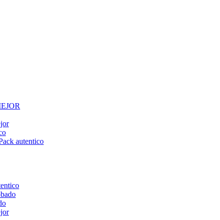
 MEJOR
jor
co
Pack autentico
tentico
obado
do
jor