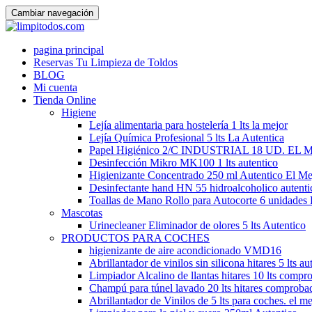
Cambiar navegación
Ir
pagina principal
al
Reservas Tu Limpieza de Toldos
contenido
BLOG
Mi cuenta
Tienda Online
Higiene
Lejía alimentaria para hostelería 1 lts la mejor
Lejía Química Profesional 5 lts La Autentica
Papel Higiénico 2/C INDUSTRIAL 18 UD. EL
Desinfección Mikro MK100 1 lts autentico
Higienizante Concentrado 250 ml Autentico El Me
Desinfectante hand HN 55 hidroalcoholico autenti
Toallas de Mano Rollo para Autocorte 6 unidades 
Mascotas
Urinecleaner Eliminador de olores 5 lts Autentico
PRODUCTOS PARA COCHES
higienizante de aire acondicionado VMD16
Abrillantador de vinilos sin silicona hitares 5 lts au
Limpiador Alcalino de llantas hitares 10 lts compr
Champú para túnel lavado 20 lts hitares comproba
Abrillantador de Vinilos de 5 lts para coches. el me