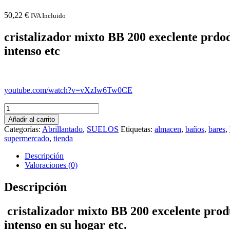
50,22
€
IVA Incluido
cristalizador mixto BB 200 execlente prdod
intenso etc
youtube.com/watch?v=vXzIw6Tw0CE
Cristalizador
Mixto
Añadir al carrito
BB
Categorías:
Abrillantado
,
SUELOS
Etiquetas:
almacen
,
baños
,
bares
,
200
supermercado
,
tienda
H
vitro
Descripción
rapid
Valoraciones (0)
autentico
cantidad
Descripción
cristalizador mixto BB 200 excelente produ
intenso en su hogar etc.