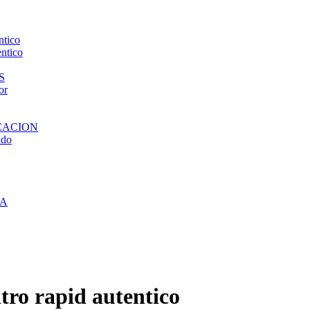
ntico
entico
S
or
CACION
ado
UA
tro rapid autentico